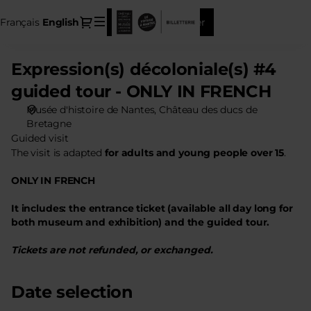
Date
Dialog
Français
Current
English
Sign in
Register
selection
Language
[Expression(s)
décoloniale(s)
Expression(s) décoloniale(s) #4
Expression(s)
#4
décoloniale(s)
guided
guided tour - ONLY IN FRENCH
#4
tour
Musée d'histoire de Nantes
Château des ducs de
guided
-
Bretagne
tour
ONLY
Guided visit
-
IN
The visit is adapted
for adults and young people over 15
.
ONLY
FRENCH]
IN
-
ONLY IN FRENCH
FRENCH
Château
des
It includes: the entrance ticket (available all day long for
ducs
both museum and exhibition) and the guided tour.
de
Tickets are not refunded, or exchanged.
Bretagne
Date selection