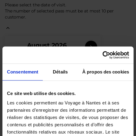
Please select the date of visit.
The number of selected
pass
must be at most
10
per
customer.
Current
August
2026
Month
Mo
Tu
We
Th
Fr
Sa
Su
Consentement
Détails
À propos des cookies
1
2
Inactive
Inactive
3
4
5
6
7
8
9
Inactive
Inactive
Inactive
Inactive
Available
selected
Available
Inactive
Ce site web utilise des cookies.
tickets
day
tickets
10
11
12
13
14
15
16
Les cookies permettent au Voyage à Nantes et à ses
Inactive
Inactive
Available
Available
Available
Available
Inactive
partenaires d’enregistrer des informations permettant de
tickets
tickets
tickets
tickets
17
18
19
20
21
22
23
Inactive
Inactive
Available
Available
Available
Available
Inactive
réaliser des statistiques de visites, de vous proposer des
tickets
tickets
tickets
tickets
contenus et publicités personnalisés et d’offrir des
24
25
26
27
28
29
30
Inactive
Inactive
Available
Available
Available
Available
Inactive
fonctionnalités relatives aux réseaux sociaux. Le site